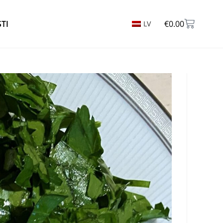
STI
€
0.00
LV