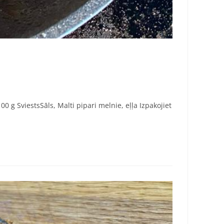
0 g SviestsSāls, Malti pipari melnie, eļļa Izpakojiet