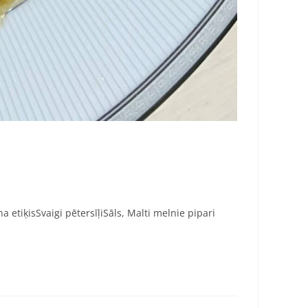
 etiķisSvaigi pētersīļiSāls, Malti melnie pipari