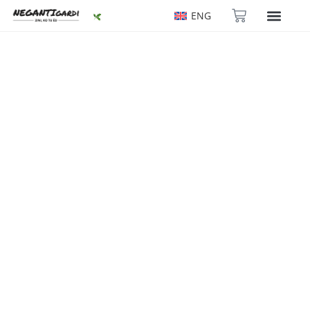
ENG
"Ķimenīte"