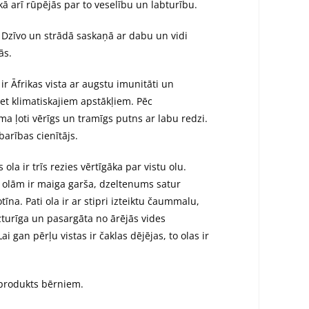
 kā arī rūpējās par to veselību un labturību.
i” Dzīvo un strādā saskaņā ar dabu un vidi
ās.
 ir Āfrikas vista ar augstu imunitāti un
ret klimatiskajiem apstākļiem. Pēc
ma ļoti vērīgs un tramīgs putns ar labu redzi.
ļbarības cienītājs.
s ola ir trīs rezies vērtīgāka par vistu olu.
u olām ir maiga garša, dzeltenums satur
īna. Pati ola ir ar stipri izteiktu čaummalu,
izturīga un pasargāta no ārējās vides
ai gan pērļu vistas ir čaklas dējējas, to olas ir
produkts bērniem.