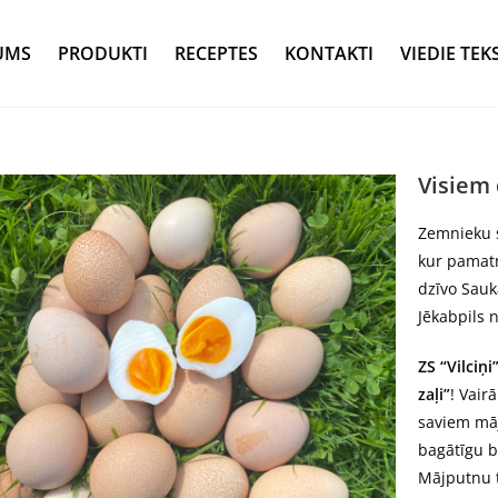
UMS
PRODUKTI
RECEPTES
KONTAKTI
VIEDIE TEK
Visiem 
Zemnieku s
kur pamatn
dzīvo Sauk
Jēkabpils 
ZS “Vilciņi
zaļi”
! Vair
saviem mā
bagātīgu 
Mājputnu t