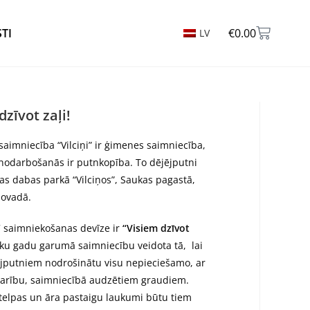
STI
€
0.00
LV
dzīvot zaļi!
aimniecība “Vilciņi” ir ģimenes saimniecība,
odarbošanās ir putnkopība. To dējējputni
as dabas parkā “Vilciņos”, Saukas pagastā,
novadā.
”
saimniekošanas devīze ir
“Visiem dzīvot
āku gadu garumā saimniecību veidota tā, lai
jputniem nodrošinātu visu nepieciešamo, ar
barību, saimniecībā audzētiem graudiem.
elpas un āra pastaigu laukumi būtu tiem