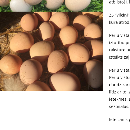
atbilstoši,
ZS “Vilciņ
kurā atrod
Pērļu vista
izturību p
raksturoju
Izteikts za
Pērļu vista
Pērļu vist
daudz karot
līdz ar to 
ietekmes. L
sezonālas.
Ieteicams 