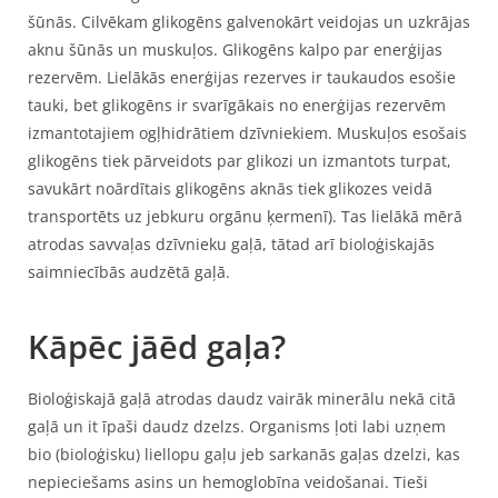
šūnās. Cilvēkam glikogēns galvenokārt veidojas un uzkrājas
aknu šūnās un muskuļos. Glikogēns kalpo par enerģijas
rezervēm. Lielākās enerģijas rezerves ir taukaudos esošie
tauki, bet glikogēns ir svarīgākais no enerģijas rezervēm
izmantotajiem ogļhidrātiem dzīvniekiem. Muskuļos esošais
glikogēns tiek pārveidots par glikozi un izmantots turpat,
savukārt noārdītais glikogēns aknās tiek glikozes veidā
transportēts uz jebkuru orgānu ķermenī). Tas lielākā mērā
atrodas savvaļas dzīvnieku gaļā, tātad arī bioloģiskajās
saimniecībās audzētā gaļā.
Kāpēc jāēd gaļa?
Bioloģiskajā gaļā atrodas daudz vairāk minerālu nekā citā
gaļā un it īpaši daudz dzelzs. Organisms ļoti labi uzņem
bio (bioloģisku) liellopu gaļu jeb sarkanās gaļas dzelzi, kas
nepieciešams asins un hemoglobīna veidošanai. Tieši