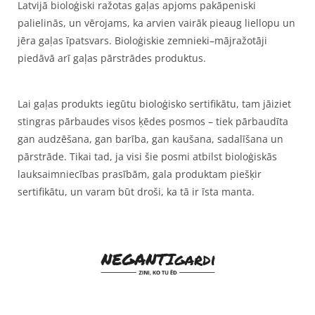
Latvijā bioloģiski ražotas gaļas apjoms pakāpeniski
palielinās, un vērojams, ka arvien vairāk pieaug liellopu un
jēra gaļas īpatsvars. Bioloģiskie zemnieki–mājražotāji
piedāvā arī gaļas pārstrādes produktus.
Lai gaļas produkts iegūtu bioloģisko sertifikātu, tam jāiziet
stingras pārbaudes visos ķēdes posmos – tiek pārbaudīta
gan audzēšana, gan barība, gan kaušana, sadalīšana un
pārstrāde. Tikai tad, ja visi šie posmi atbilst bioloģiskās
lauksaimniecības prasībām, gala produktam piešķir
sertifikātu, un varam būt droši, ka tā ir īsta manta.