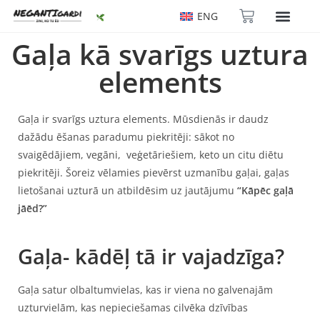
ENG
Gaļa kā svarīgs uztura
elements
Gaļa ir svarīgs uztura elements. Mūsdienās ir daudz
dažādu ēšanas paradumu piekritēji: sākot no
svaigēdājiem, vegāni, veģetāriešiem, keto un citu diētu
piekritēji. Šoreiz vēlamies pievērst uzmanību gaļai, gaļas
lietošanai uzturā un atbildēsim uz jautājumu
“Kāpēc gaļā
jāēd?”
Gaļa- kādēļ tā ir vajadzīga?
Gaļa satur olbaltumvielas, kas ir viena no galvenajām
uzturvielām, kas nepieciešamas cilvēka dzīvības