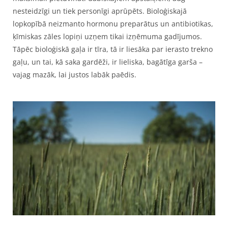
nesteidzīgi un tiek personīgi aprūpēts. Bioloģiskajā
lopkopībā neizmanto hormonu preparātus un antibiotikas,
ķīmiskas zāles lopiņi uzņem tikai izņēmuma gadījumos.
Tāpēc bioloģiskā gaļa ir tīra, tā ir liesāka par ierasto trekno
gaļu, un tai, kā saka gardēži, ir lieliska, bagātīga garša –
vajag mazāk, lai justos labāk paēdis.