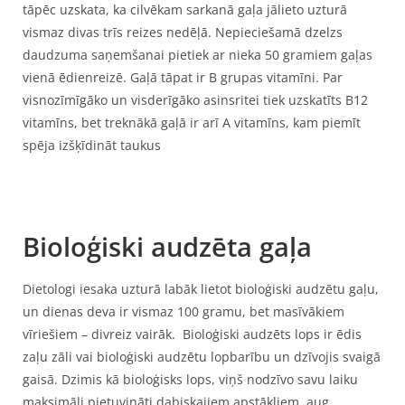
tāpēc uzskata, ka cilvēkam sarkanā gaļa jālieto uzturā
vismaz divas trīs reizes nedēļā. Nepieciešamā dzelzs
daudzuma saņemšanai pietiek ar nieka 50 gramiem gaļas
vienā ēdienreizē. Gaļā tāpat ir B grupas vitamīni. Par
visnozīmīgāko un visderīgāko asinsritei tiek uzskatīts B12
vitamīns, bet treknākā gaļā ir arī A vitamīns, kam piemīt
spēja izšķīdināt taukus
Bioloģiski audzēta gaļa
Dietologi iesaka uzturā labāk lietot bioloģiski audzētu gaļu,
un dienas deva ir vismaz 100 gramu, bet masīvākiem
vīriešiem – divreiz vairāk. Bioloģiski audzēts lops ir ēdis
zaļu zāli vai bioloģiski audzētu lopbarību un dzīvojis svaigā
gaisā. Dzimis kā bioloģisks lops, viņš nodzīvo savu laiku
maksimāli pietuvināti dabiskajiem apstākļiem, aug