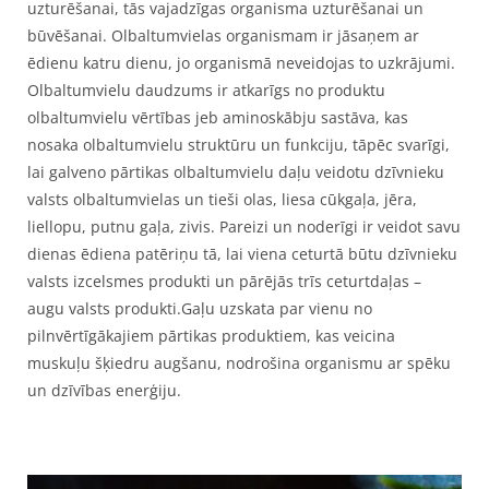
uzturēšanai, tās vajadzīgas organisma uzturēšanai un
būvēšanai. Olbaltumvielas organismam ir jāsaņem ar
ēdienu katru dienu, jo organismā neveidojas to uzkrājumi.
Olbaltumvielu daudzums ir atkarīgs no produktu
olbaltumvielu vērtības jeb aminoskābju sastāva, kas
nosaka olbaltumvielu struktūru un funkciju, tāpēc svarīgi,
lai galveno pārtikas olbaltumvielu daļu veidotu dzīvnieku
valsts olbaltumvielas un tieši olas, liesa cūkgaļa, jēra,
liellopu, putnu gaļa, zivis. Pareizi un noderīgi ir veidot savu
dienas ēdiena patēriņu tā, lai viena ceturtā būtu dzīvnieku
valsts izcelsmes produkti un pārējās trīs ceturtdaļas –
augu valsts produkti.
Gaļu uzskata par vienu no
pilnvērtīgākajiem pārtikas produktiem, kas veicina
muskuļu šķiedru augšanu, nodrošina organismu ar spēku
un dzīvības enerģiju.