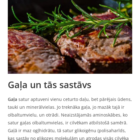
Gaļa un tās sastāvs
Gaļa
satur aptuveni vienu ceturto daļu, bet pārējais ūdens,
tauki un minerālvielas. Jo treknāka gaļa, jo mazāk tajā ir
olbaltumvielu, un otrādi. Neaizstājamās aminoskābes, ko
satur gaļas olbaltumvielas, ir cilvēkam atbilstošā samērā.
Gaļā ir maz ogļhidrātu, tā satur glikoigēnu (polisaharīds,
kas sastāv no glikozes molekulām un atrodas visās cilvēka